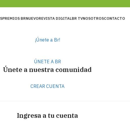
S
PREMIOS BR
NUEVO
REVISTA DIGITAL
BR TV
NOSOTROS
CONTACTO
¡Únete a Br!
ÚNETE A BR
Únete a nuestra comunidad
CREAR CUENTA
Ingresa a tu cuenta