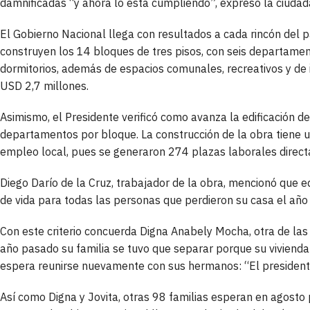
damnificadas “y ahora lo está cumpliendo”, expresó la ciudada
El Gobierno Nacional llega con resultados a cada rincón del p
construyen los 14 bloques de tres pisos, con seis departame
dormitorios, además de espacios comunales, recreativos y de i
USD 2,7 millones.
Asimismo, el Presidente verificó como avanza la edificación d
departamentos por bloque. La construcción de la obra tiene u
empleo local, pues se generaron 274 plazas laborales directa
Diego Darío de la Cruz, trabajador de la obra, mencionó que e
de vida para todas las personas que perdieron su casa el año 
Con este criterio concuerda Digna Anabely Mocha, otra de las 
año pasado su familia se tuvo que separar porque su vivienda 
espera reunirse nuevamente con sus hermanos: “El presidente 
Así como Digna y Jovita, otras 98 familias esperan en agosto