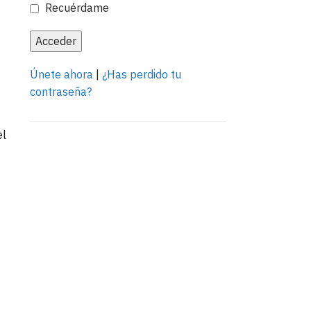
Recuérdame
Únete ahora
|
¿Has perdido tu
contraseña?
el
Anuncia con nosotros
LEER MÁS