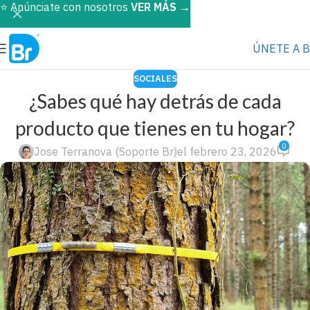
⭐️ Anúnciate con nosotros
VER MÁS
→
ÚNETE A 
SOCIALES
¿Sabes qué hay detrás de cada
producto que tienes en tu hogar?
0
Jose Terranova (Soporte Br)
el febrero 23, 2026